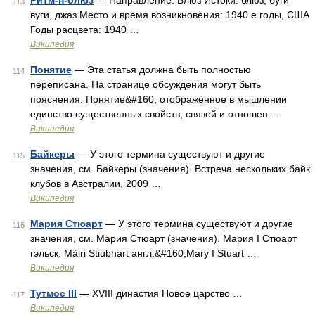
Ритм-н-блюз
— Направление: Блюз Истоки: блюз, буги
113
вуги, джаз Место и время возникновения: 1940 е годы, США
Годы расцвета: 1940 …
Википедия
Понятие
— Эта статья должна быть полностью
114
переписана. На странице обсуждения могут быть
пояснения. Понятие&#160; отображённое в мышлении
единство существенных свойств, связей и отношен …
Википедия
Байкеры
— У этого термина существуют и другие
115
значения, см. Байкеры (значения). Встреча нескольких байк
клубов в Австралии, 2009 …
Википедия
Мария Стюарт
— У этого термина существуют и другие
116
значения, см. Мария Стюарт (значения). Мария I Стюарт
гэльск. Màiri Stiùbhart англ.&#160;Mary I Stuart …
Википедия
Тутмос III
— XVIII династия Новое царство …
117
Википедия