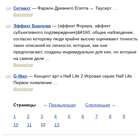
Сетнахт
— Фараон Древнего Египта ← Таусерт …
118
Википедия
Эффект Барнума
— (эффект Форера, эффект
119
субъективного подтверждения)&#160; общее наблюдение,
согласно которому люди крайне высоко оценивают точность
таких описаний их личности, которые, как они
предполагают, созданы индивидуально для них, но которые
на самом деле …
Википедия
G-Man
— Концепт арт к Half Life 2 Игровая серия Half Life
120
Первое появление …
Википедия
Страницы
←
Предыдущая
Следующая
→
1
2
3
4
5
6
7
8
9
10
11
12
13